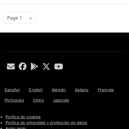
Pagination
Page suivante
Page 1
››
Español
English
Alemán
Italiano
Français
Portugués
Chino
Japonés
Política de cookies
Política de privacidad y protección de datos
Aviso legal