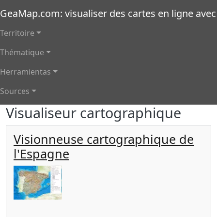
Aller au contenu principal
GeaMap.com: visualiser des cartes en ligne ave
Navigation principale
Territoire
Thématique
Herramientas
Sources
Visualiseur cartographique
Visionneuse cartographique de
l'Espagne
Imagen