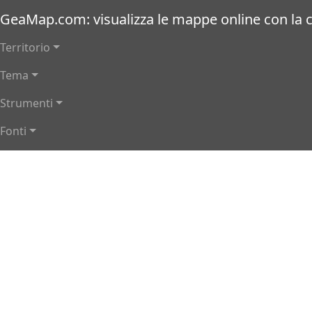
Salta al contenuto principale
GeaMap.com: visualizza le mappe online con la ca
Navigazione principale
Territorio
Tema
Strumenti
Fonti