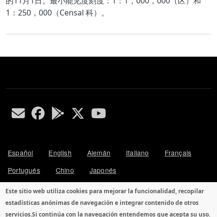
的11月1日。最小能见度刻度：1：1，000，000（区）和
1：250，000（Censal 科）。
Español
English
Alemán
Italiano
Français
Portugués
Chino
Japonés
Este sitio web utiliza cookies para mejorar la funcionalidad, recopilar
Política de cookies
estadísticas anónimas de navegación e integrar contenido de otros
Política de privacidad y protección de datos
servicios.
Si continúa con la navegación entendemos que acepta su uso.