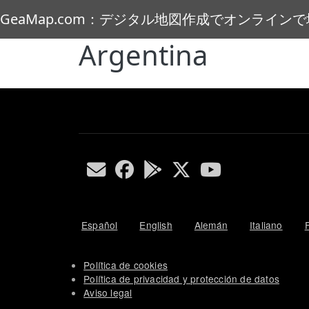
メインコンテンツに移動
GeaMap.com：デジタル地図作成でオンライン
Argentina
Español
English
Alemán
Italiano
Política de cookies
Política de privacidad y protección de datos
Aviso legal