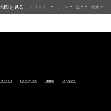
メインナビゲーション
で地図を見る
テリトリー
テーマ
道具
噴水
Français
Portugués
Chino
Japonés