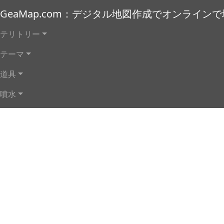
メインコンテンツに移動
GeaMap.com：デジタル地図作成でオンライン
メインナビゲーション
テリトリー
テーマ
道具
噴水