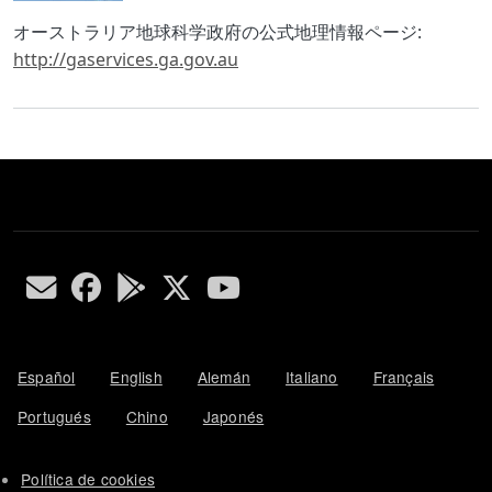
Body
オーストラリア地球科学政府の公式地理情報ページ:
http://gaservices.ga.gov.au
Español
English
Alemán
Italiano
Français
Portugués
Chino
Japonés
Política de cookies