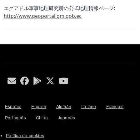
Body
エクアドル軍事地理研究所の公式地理情報ページ:
http://www.geoportaligm.gob.ec
Español
English
Alemán
Italiano
Français
Portugués
Chino
Japonés
Política de cookies