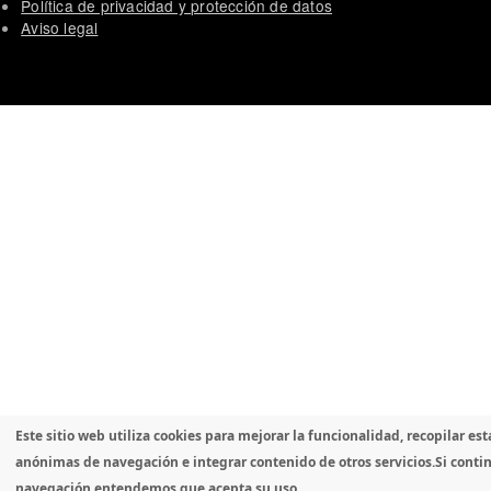
Política de privacidad y protección de datos
Aviso legal
Este sitio web utiliza cookies para mejorar la funcionalidad, recopilar est
anónimas de navegación e integrar contenido de otros servicios.
Si conti
navegación entendemos que acepta su uso.