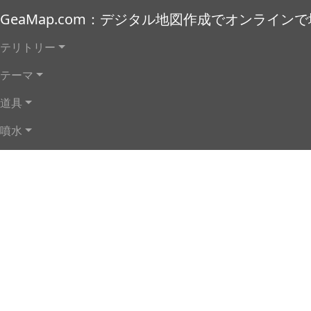
メインコンテンツに移動
GeaMap.com：デジタル地図作成でオンライン
メインナビゲーション
テリトリー
テーマ
道具
噴水