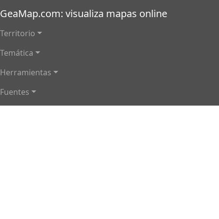
Pasar al contenido principal
GeaMap.com: visualiza mapas online
Main navigation
Territorio
Temática
Herramientas
Fuentes