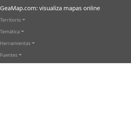
Pasar al contenido principal
GeaMap.com: visualiza mapas online
Main navigation
Territorio
Temática
Herramientas
Fuentes