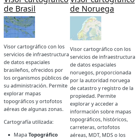
de Brasil
de Noruega
Imagen
Imagen
Body
Visor cartográfico con los
Body
Visor cartográfico con los
servicios de infraestructura
servicios de infraestructura
de datos espaciales
de datos espaciales
brasileños, ofrecidos por
noruegos, proporcionada
los organismos públicos de
por la autoridad noruega
su administración. Permite
de catastro y registro de la
explorar mapas
propiedad. Permite
topográficos y ortofotos
explorar y acceder a
aéreas de algunas zonas.
información sobre mapas
topográficos, históricos,
Cartografía utilizada:
carreteras, ortofotos
Mapa
Topográfico
aéreas, MDT, MDS o los