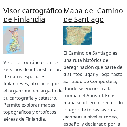
Visor cartográfico
Mapa del Camino
de Finlandia
de Santiago
Imagen
Imagen
Body
El Camino de Santiago es
una ruta histórica de
Body
Visor cartográfico con los
peregrinación que parte de
servicios de infraestructura
distintos lugar y llega hasta
de datos espaciales
Santiago de Compostela,
finlandeses, ofrecidos por
donde se encuentra la
el organismo encargado de
tumba del Apóstol. En el
su cartografía y catastro.
mapa se ofrece el recorrido
Permite explorar mapas
integro de todas las rutas
topográficos y ortofotos
jacobeas a nivel europeo,
aéreas de Finlandia.
español y declarado por la