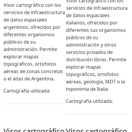
Body
Visor cartográfico con los
Body
Visor cartográfico con los
servicios de infraestructura
servicios de infraestructura
de datos espaciales
de datos espaciales
italianos, ofrecidos por
argentinos, ofrecidos por
diferentes sus organismos
diferentes organismos
públicos de su
públicos de su
administración y otros
administración. Permite
servicios privados de
explorar mapas
distribución libres. Permite
topográficos, ortofotos
explorar mapas
aéreas de zonas concretas
topográficos, ortofotos
o el atlas de Argentina.
aéreas, geología, MDT o la
toponimia de Italia.
Cartografía utilizada:
Cartografía utilizada:
Visor cartográfico
Visor cartográfico