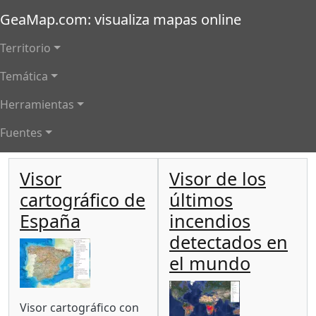
Pasar al contenido principal
GeaMap.com: visualiza mapas online
Main navigation
Territorio
Temática
Herramientas
Fuentes
Visor
Visor de los
cartográfico de
últimos
España
incendios
detectados en
Imagen
el mundo
Imagen
Body
Visor cartográfico con