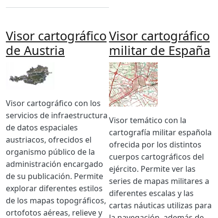
Visor cartográfico
Visor cartográfico
de Austria
militar de España
Imagen
Imagen
Body
Visor cartográfico con los
servicios de infraestructura
Body
Visor temático con la
de datos espaciales
cartografía militar española
austriacos, ofrecidos el
ofrecida por los distintos
organismo público de la
cuerpos cartográficos del
administración encargado
ejército. Permite ver las
de su publicación. Permite
series de mapas militares a
explorar diferentes estilos
diferentes escalas y las
de los mapas topográficos,
cartas náuticas utilizas para
ortofotos aéreas, relieve y
la navegación, además de