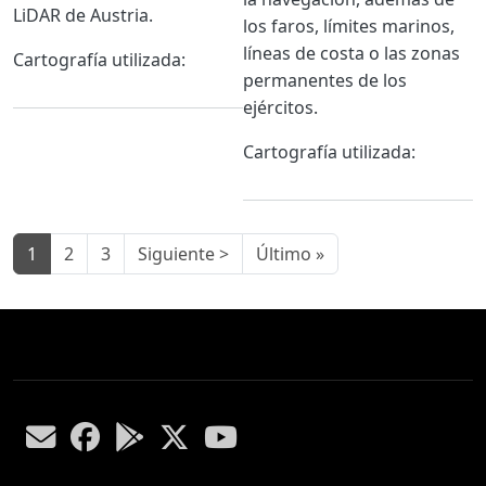
LiDAR de Austria.
los faros, límites marinos,
líneas de costa o las zonas
Cartografía utilizada:
permanentes de los
ejércitos.
Cartografía utilizada:
Paginación
Siguiente página
Última página
1
2
3
Siguiente >
Último »