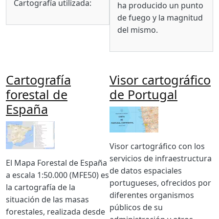
Cartografía utilizada:
ha producido un punto
de fuego y la magnitud
del mismo.
Cartografía
Visor cartográfico
forestal de
de Portugal
España
Imagen
Imagen
Body
Visor cartográfico con los
servicios de infraestructura
Body
El Mapa Forestal de España
de datos espaciales
a escala 1:50.000 (MFE50) es
portugueses, ofrecidos por
la cartografía de la
diferentes organismos
situación de las masas
públicos de su
forestales, realizada desde