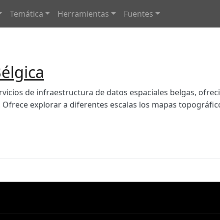
navigation
Temática
Herramientas
Fuentes
Bélgica
ervicios de infraestructura de datos espaciales belgas, ofr
. Ofrece explorar a diferentes escalas los mapas topográfico