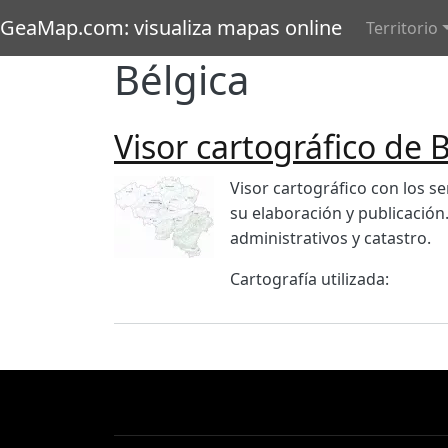
Pasar al contenido principal
Main 
GeaMap.com: visualiza mapas online
Territorio
Bélgica
Visor cartográfico de 
Imagen
Body
Visor cartográfico con los s
su elaboración y publicación
administrativos y catastro.
Cartografía utilizada: