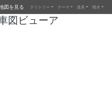
メインナビゲーション
で地図を見る
テリトリー
テーマ
道具
噴水
車図ビューア