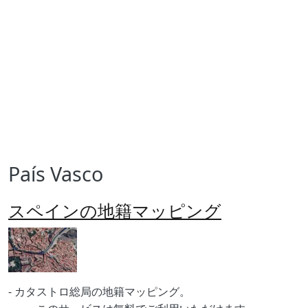
País Vasco
スペインの地籍マッピング
Imagen
Body
- カタストロ総局の地籍マッピング。