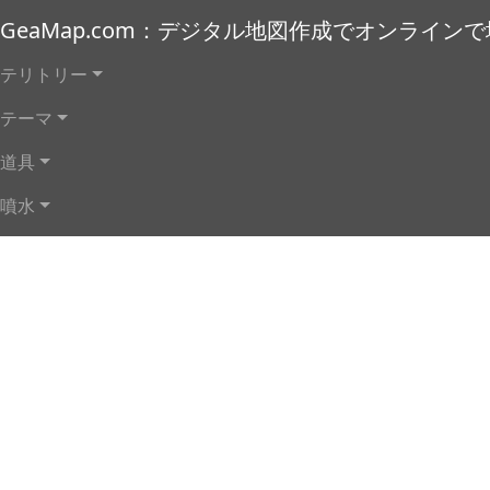
メインコンテンツに移動
GeaMap.com：デジタル地図作成でオンライン
メインナビゲーション
テリトリー
テーマ
道具
噴水