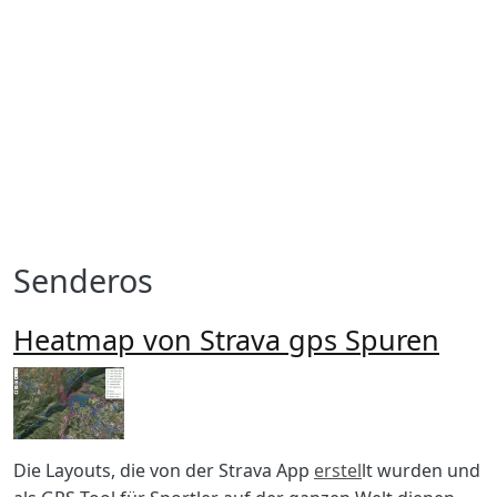
Senderos
Heatmap von Strava gps Spuren
Imagen
Body
Die Layouts, die von der Strava App
erstel
lt wurden und