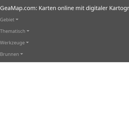
Direkt zum Inhalt
GeaMap.com: Karten online mit digitaler Kartogr
Hauptnavigation
Gebiet
Thematisch
Werkzeuge
Brunnen