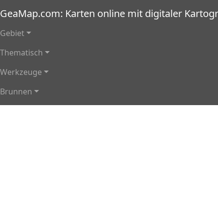
Direkt zum Inhalt
GeaMap.com: Karten online mit digitaler Kartogr
Hauptnavigation
Gebiet
Thematisch
Werkzeuge
Brunnen