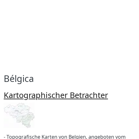
Bélgica
Kartographischer Betrachter
Imagen
Body
- Topografische Karten von Belgien, angeboten vom