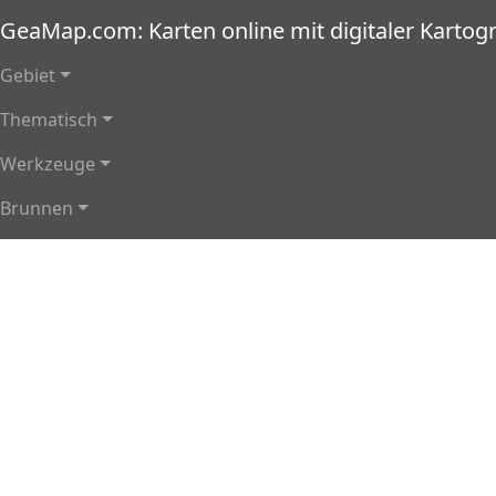
Direkt zum Inhalt
GeaMap.com: Karten online mit digitaler Kartogr
Hauptnavigation
Gebiet
Thematisch
Werkzeuge
Brunnen