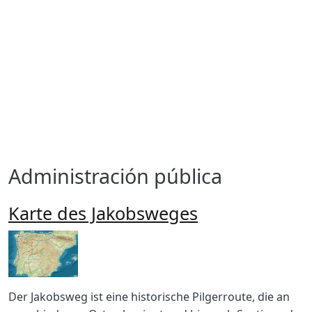
Administración pública
Karte des Jakobsweges
Imagen
Body
Der Jakobsweg ist eine historische Pilgerroute, die an