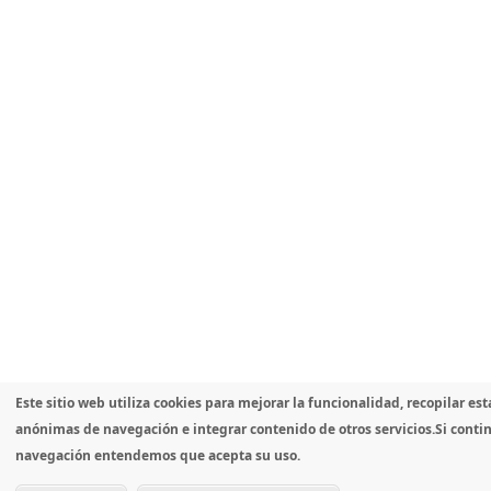
Este sitio web utiliza cookies para mejorar la funcionalidad, recopilar est
anónimas de navegación e integrar contenido de otros servicios.
Si conti
navegación entendemos que acepta su uso.