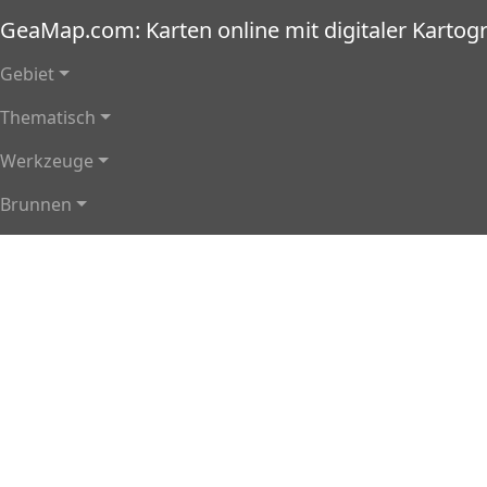
Direkt zum Inhalt
GeaMap.com: Karten online mit digitaler Kartogr
Hauptnavigation
Gebiet
Thematisch
Werkzeuge
Brunnen