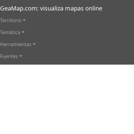
Pasar al contenido principal
GeaMap.com: visualiza mapas online
Main navigation
Territorio
Temática
Herramientas
Fuentes