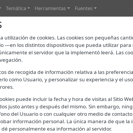
navigation
Temática
Herramientas
Fuentes
s
 la utilización de cookies. Las cookies son pequeñas ca
io —en los distintos dispositivos que pueda utilizar pa
nicamente el servidor que la implementó leerá. Las cook
avegación.
os de recogida de información relativa a las preferenc
ocerlo como Usuario, y personalizar su experiencia y el u
rrores.
okies puede incluir la fecha y hora de visitas al Sitio W
sitados justo antes y después del mismo. Sin embargo, n
ono del Usuario o con cualquier otro medio de contact
 robar información personal. La única manera de que la
o dé personalmente esa información al servidor.