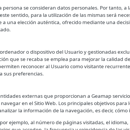
 persona se consideran datos personales. Por tanto, a la
ste sentido, para la utilización de las mismas será nece
 una elección auténtica, ofrecido mediante una decisión
tado.
 ordenador o dispositivo del Usuario y gestionadas exc
ión que se recaba se emplea para mejorar la calidad del
ermiten reconocer al Usuario como visitante recurrente 
a sus preferencias.
 entidades externas que proporcionan a
Geamap
servici
l navegar en el Sitio Web. Los principales objetivos para 
analizar la información de la navegación, es decir, cómo 
por ejemplo, al número de páginas visitadas, el idioma, e
ios que acceden, la frecuencia y reincidencia de las visi