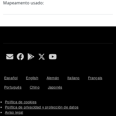
Body
Mapeamento usado:
Español
English
Alemán
Italiano
Français
Portugués
Chino
Japonés
Política de cookies
Política de privacidad y protección de datos
Aviso legal