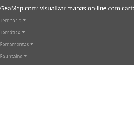
Passar para o conteúdo principal
GeaMap.com: visualizar mapas on-line com cartog
Navegação principal
Território
Temático
Ferramentas
Fountains