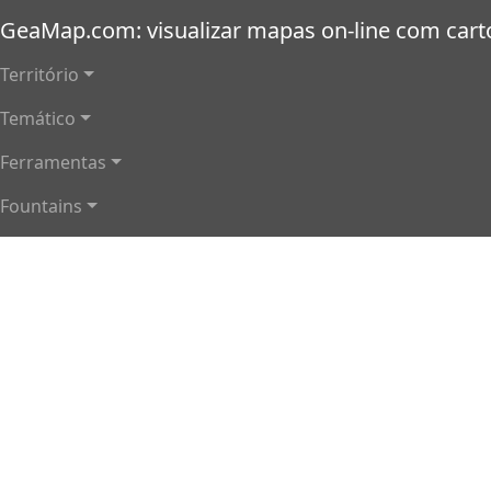
Passar para o conteúdo principal
GeaMap.com: visualizar mapas on-line com cartog
Navegação principal
Território
Temático
Ferramentas
Fountains