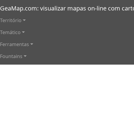
Passar para o conteúdo principal
GeaMap.com: visualizar mapas on-line com cartog
Navegação principal
Território
Temático
Ferramentas
Fountains