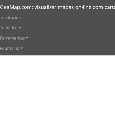
Passar para o conteúdo principal
GeaMap.com: visualizar mapas on-line com cartog
Navegação principal
Território
Temático
Ferramentas
Fountains