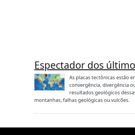
Espectador dos últim
Imagen
Body
As placas tectônicas estão 
convergência, divergência o
resultados geológicos dessas 
montanhas, falhas geológicas ou vulcões.