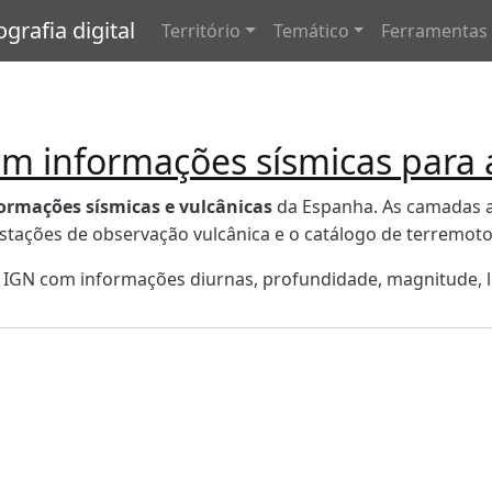
Navegação principal
rafia digital
Território
Temático
Ferramentas
m informações sísmicas para
ormações sísmicas e vulcânicas
da Espanha.
As camadas a
estações de observação vulcânica e o catálogo de terremoto
 IGN com informações diurnas, profundidade, magnitude, lo