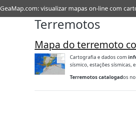
Passar para o conteúdo principal
GeaMap.com: visualizar mapas on-line com cartog
Terremotos
Mapa do terremoto co
Imagen
Body
Cartografia e dados com
inf
sísmico, estações sísmicas, 
Terremotos catalogad
os no