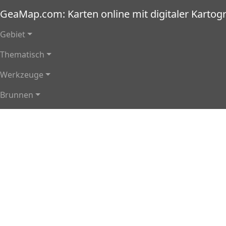
Direkt zum Inhalt
GeaMap.com: Karten online mit digitaler Kartogr
Hauptnavigation
Gebiet
Thematisch
Werkzeuge
Brunnen